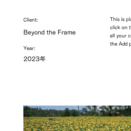
This is p
Client:
click on
Beyond the Frame
all your 
the Add p
Year:
2023年