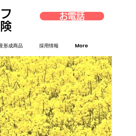
イフ
お電話
保険
産形成商品
採用情報
More